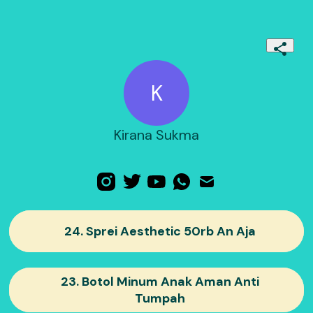
K
Kirana Sukma
24. Sprei Aesthetic 50rb An Aja
23. Botol Minum Anak Aman Anti
Tumpah