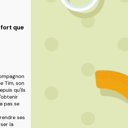
 fort que
n compagnon
de Tim, son
epuis qu'ils
'obtenir
va pas se
prendre ses
ser la