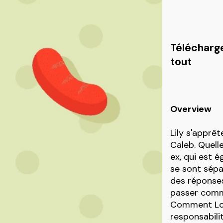
Télécharge
tout
Overview
Lily s'apprê
Caleb. Quelle
ex, qui est é
se sont sépar
des réponses
passer comm
Comment Loui
responsabilit