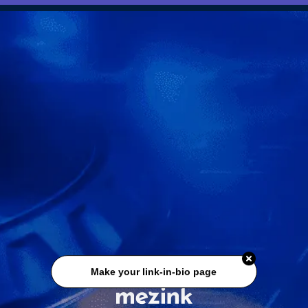
Make your link-in-bio page