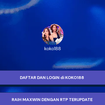
koko188
DAFTAR DAN LOGIN di KOKO188
RAIH MAXWIN DENGAN RTP TERUPDATE