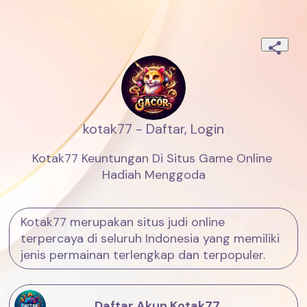
kotak77 - Daftar, Login
Kotak77 Keuntungan Di Situs Game Online 
Hadiah Menggoda
Kotak77 merupakan situs judi online
terpercaya di seluruh Indonesia yang memiliki
jenis permainan terlengkap dan terpopuler.
Daftar Akun Kotak77