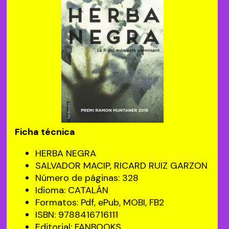
Ficha técnica
HERBA NEGRA
SALVADOR MACIP, RICARD RUIZ GARZON
Número de páginas: 328
Idioma: CATALÁN
Formatos: Pdf, ePub, MOBI, FB2
ISBN: 9788416716111
Editorial: FANBOOKS