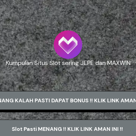
Kumpulan Situs Slot sering JEPE dan MAXWIN
ANG KALAH PASTI DAPAT BONUS !! KLIK LINK AMAN
Slot Pasti MENANG !! KLIK LINK AMAN INI !!