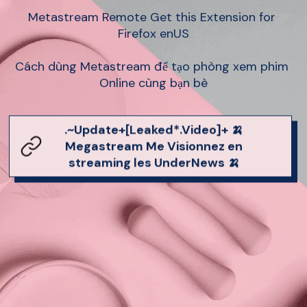
Metastream Remote Get this Extension for 
Firefox enUS

Cách dùng Metastream để tạo phòng xem phim 
Online cùng bạn bè
.~Update+[Leaked*.Video]+ 🍌
Megastream Me Visionnez en
streaming les UnderNews 🍌