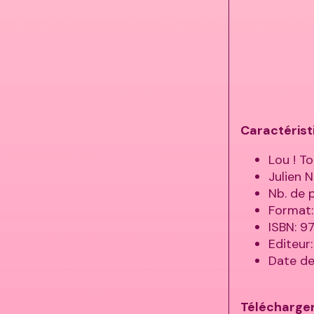
Caractérist
Lou ! T
Julien N
Nb. de 
Format:
ISBN: 
Editeur
Date de
Télécharger