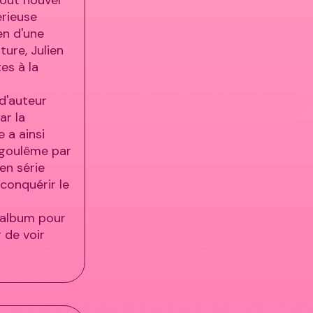
érieuse
ien d'une
ture, Julien
tes à la
 d'auteur
ar la
e a ainsi
ngoulême par
 en série
 conquérir le
l album pour
r de voir