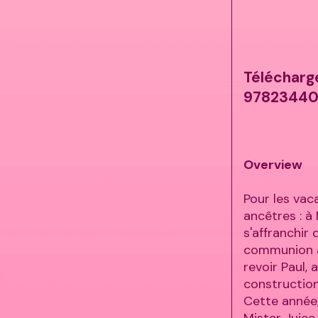
Télécharg
9782344
Overview
Pour les vac
ancêtres : à
s'affranchir
communion av
revoir Paul, 
construction
Cette année,
Mister Juice