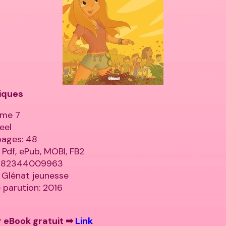
iques
ome 7
eel
pages: 48
 Pdf, ePub, MOBI, FB2
9782344009963
: Glénat jeunesse
 parution: 2016
 eBook gratuit ➡
Link