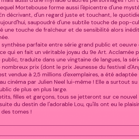
equel Mortebouse forme aussi l'épicentre d'une myst
. En décrivant, d'un regard juste et touchant, le quotid
d'aujourd'hui, saupoudré d'une subtile touche de pop-cul
lé une touche de fraîcheur et de sensibilité alors inédi
née.
 la synthèse parfaite entre série grand public et oeuvre
 ce qui en fait un véritable joyau du 9e Art. Acclamée p
e public, traduite dans une vingtaine de langues, la séri
nombreux prix (dont le prix Jeunesse du festival d'A
'est vendue à 2,5 millions d'exemplaires, a été adaptée
au cinéma par Julien Neel lui-même ! Elle a surtout su
blic de plus en plus large.
tits, filles et garçons, tous se jetteront sur ce nouve
suite du destin de l'adorable Lou, qu'ils ont eu le plaisi
l des tomes !