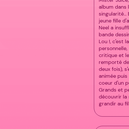
album dans l
singularité..
jeune fille 
Neel a insuff
bande dessi
Lou !, c'est
personnelle,
critique et l
remporté de 
deux fois), s
animée puis 
coeur d'un pu
Grands et pe
découvrir la 
grandir au fi