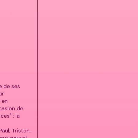
e de ses
ur
 en
ccasion de
ces" : la
ul, Tristan,
tout nouvel