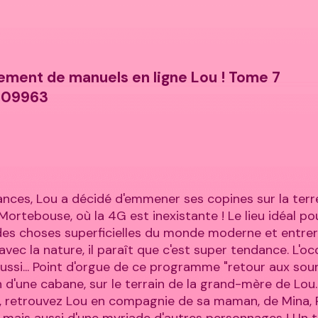
ement de manuels en ligne Lou ! Tome 7
009963
ances, Lou a décidé d'emmener ses copines sur la terr
 Mortebouse, où la 4G est inexistante ! Le lieu idéal po
 des choses superficielles du monde moderne et entrer
ec la nature, il paraît que c'est super tendance. L'o
aussi... Point d'orgue de ce programme "retour aux sour
 d'une cabane, sur le terrain de la grand-mère de Lou.
 retrouvez Lou en compagnie de sa maman, de Mina, Pa
, mais aussi d'une myriade d'autres personnages ! Un 