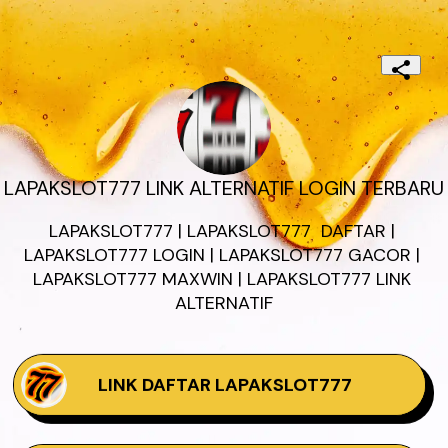
LAPAKSLOT777 LINK ALTERNATIF LOGIN TERBARU
LAPAKSLOT777 | LAPAKSLOT777  DAFTAR | 
LAPAKSLOT777 LOGIN | LAPAKSLOT777 GACOR | 
LAPAKSLOT777 MAXWIN | LAPAKSLOT777 LINK 
LINK DAFTAR LAPAKSLOT777