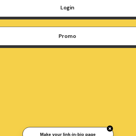
Login
Promo
Make your link-in-bio page