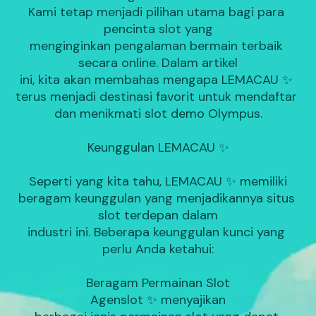
Kami tetap menjadi pilihan utama bagi para 
pencinta slot yang

menginginkan pengalaman bermain terbaik 
secara online. Dalam artikel

ini, kita akan membahas mengapa LEMACAU ✨ 
terus menjadi destinasi favorit untuk mendaftar 
dan menikmati slot demo Olympus.

Keunggulan LEMACAU ✨

Seperti yang kita tahu, LEMACAU ✨ memiliki

beragam keunggulan yang menjadikannya situs 
slot terdepan dalam

industri ini. Beberapa keunggulan kunci yang 
perlu Anda ketahui:

Beragam Permainan Slot

Agenslot ✨ menyajikan
