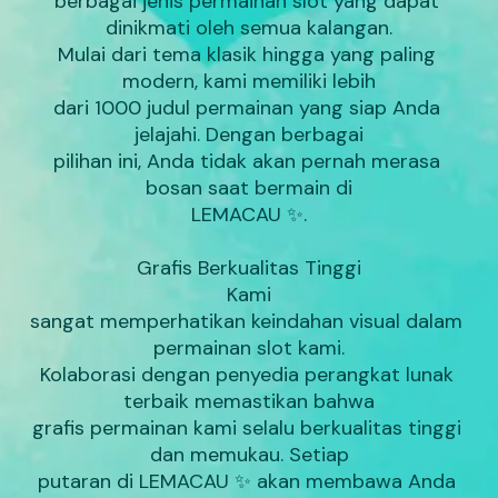
berbagai jenis permainan slot yang dapat 
dinikmati oleh semua kalangan.

Mulai dari tema klasik hingga yang paling 
modern, kami memiliki lebih

dari 1000 judul permainan yang siap Anda 
jelajahi. Dengan berbagai

pilihan ini, Anda tidak akan pernah merasa 
bosan saat bermain di

LEMACAU ✨.

Grafis Berkualitas Tinggi

Kami

sangat memperhatikan keindahan visual dalam 
permainan slot kami.

Kolaborasi dengan penyedia perangkat lunak 
terbaik memastikan bahwa

grafis permainan kami selalu berkualitas tinggi 
dan memukau. Setiap

putaran di LEMACAU ✨ akan membawa Anda 