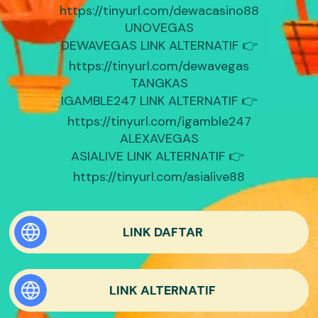
https://tinyurl.com/dewacasino88

UNOVEGAS

DEWAVEGAS LINK ALTERNATIF 👉
https://tinyurl.com/dewavegas

TANGKAS

IGAMBLE247 LINK ALTERNATIF 👉
https://tinyurl.com/igamble247

ALEXAVEGAS

ASIALIVE LINK ALTERNATIF 👉 
https://tinyurl.com/asialive88
LINK DAFTAR
LINK ALTERNATIF