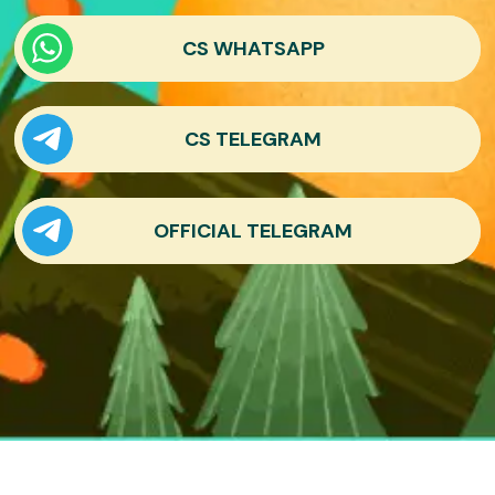
CS WHATSAPP
CS TELEGRAM
OFFICIAL TELEGRAM