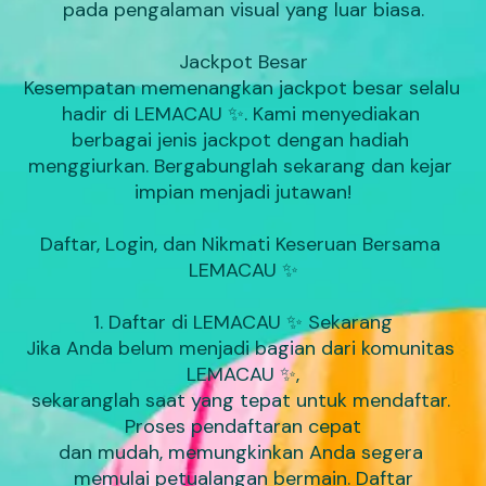
pada pengalaman visual yang luar biasa.

Jackpot Besar

Kesempatan memenangkan jackpot besar selalu 
hadir di LEMACAU ✨. Kami menyediakan 
berbagai jenis jackpot dengan hadiah 
menggiurkan. Bergabunglah sekarang dan kejar 
impian menjadi jutawan!

Daftar, Login, dan Nikmati Keseruan Bersama 
LEMACAU ✨

1. Daftar di LEMACAU ✨ Sekarang

Jika Anda belum menjadi bagian dari komunitas 
LEMACAU ✨,

sekaranglah saat yang tepat untuk mendaftar. 
Proses pendaftaran cepat

dan mudah, memungkinkan Anda segera 
memulai petualangan bermain. Daftar
