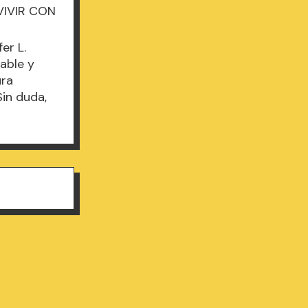
EVIVIR CON
er L.
dable y
ura
Sin duda,