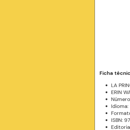
Ficha técni
LA PRI
ERIN W
Número
Idioma
Formato
ISBN: 
Editori