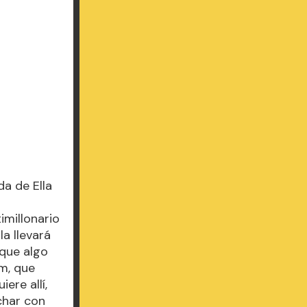
da de Ella
imillonario
a llevará
 que algo
um, que
ere allí,
uchar con