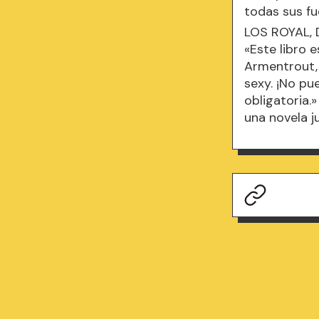
todas sus f
LOS ROYAL,
«Este libro 
Armentrout, 
sexy. ¡No pu
obligatoria.
una novela j