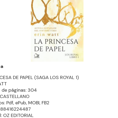
ca
NCESA DE PAPEL (SAGA LOS ROYAL 1)
ATT
 de páginas: 304
: CASTELLANO
s: Pdf, ePub, MOBI, FB2
9788416224487
al: OZ EDITORIAL