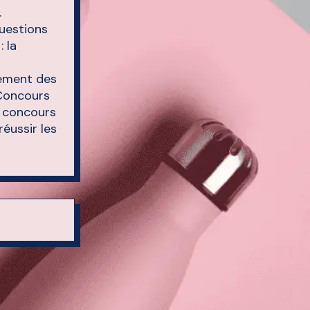
.
questions
 la
sement des
"Concours
e concours
réussir les