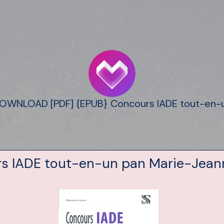
OWNLOAD [PDF] {EPUB} Concours IADE tout-en-
s IADE tout-en-un pan Marie-Jean