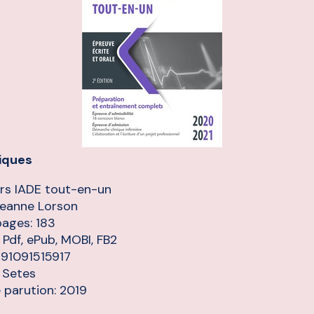
iques
rs IADE tout-en-un
Jeanne Lorson
pages: 183
 Pdf, ePub, MOBI, FB2
791091515917
: Setes
 parution: 2019