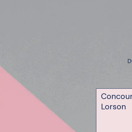
D
Concour
Lorson