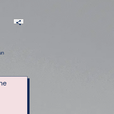
un
ne