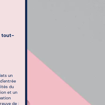
 tout-
dats un
 d'entrée
lités du
tion et un
uation
reuve de :