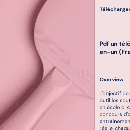
Télécharger
Pdf un tél
en-un (Fr
Overview
L'objectif d
outil les so
en école d'IA
concours d'e
entraînement
réelle, chaq