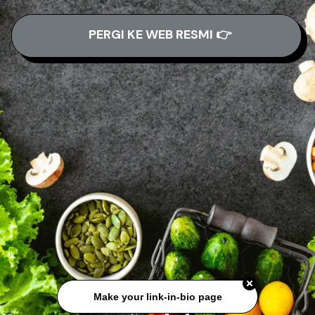
PERGI KE WEB RESMI 👉
Make your link-in-bio page