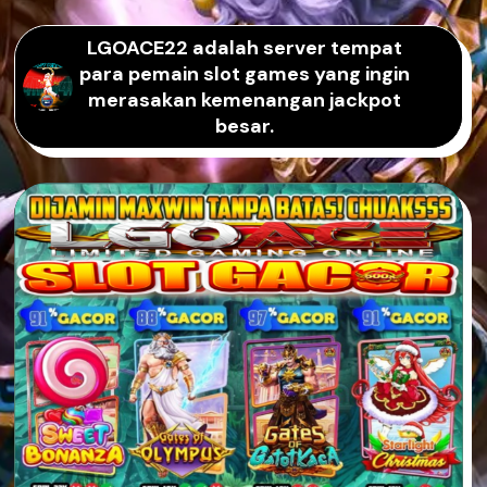
LGOACE22 adalah server tempat
para pemain slot games yang ingin
merasakan kemenangan jackpot
besar.