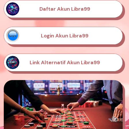
Daftar Akun Libra99
Login Akun Libra99
Link Alternatif Akun Libra99