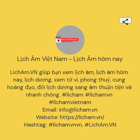
Lịch Âm Việt Nam - Lịch Âm hôm nay
LichAm.VN giúp bạn xem lịch âm, lịch âm hôm 
nay, lịch dương, xem tử vi, phong thuỷ, cung 
hoàng đạo, đổi lịch dương sang âm thuận tiện và 
nhanh chóng. #licham #lichamvn 
#lichamvietnam

Email: 
info@licham.vn
Website: https://licham.vn/

Hashtag: #lichamvnvn, #LichAm.VN
