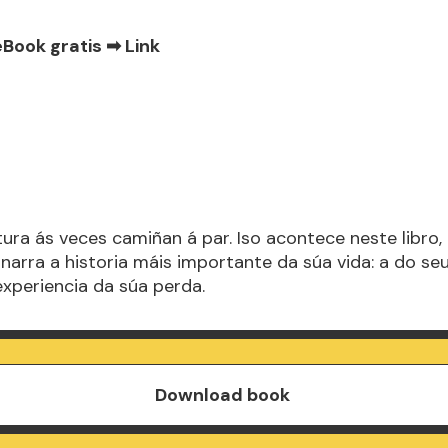
eBook gratis ➡
Link
atura ás veces camiñan á par. Iso acontece neste libro,
 narra a historia máis importante da súa vida: a do s
experiencia da súa perda.
Download book