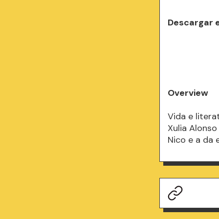
Descargar 
Overview
Vida e liter
Xulia Alonso
Nico e a da 