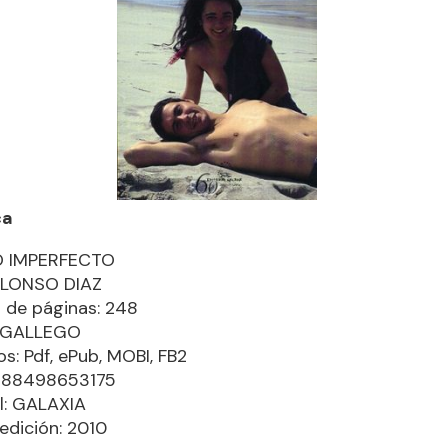
ca
 IMPERFECTO
ALONSO DIAZ
de páginas: 248
: GALLEGO
s: Pdf, ePub, MOBI, FB2
9788498653175
al: GALAXIA
edición: 2010