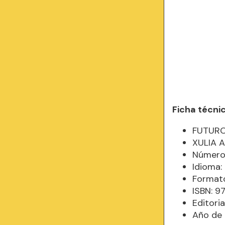
Ficha técni
FUTURO
XULIA 
Número 
Idioma
Formato
ISBN: 
Editori
Año de 