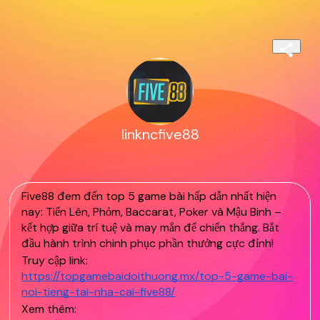
linkncfive88
Five88 đem đến top 5 game bài hấp dẫn nhất hiện 
nay: Tiến Lên, Phỏm, Baccarat, Poker và Mậu Binh – 
kết hợp giữa trí tuệ và may mắn để chiến thắng. Bắt 
đầu hành trình chinh phục phần thưởng cực đỉnh! 
Truy cập link: 
https://topgamebaidoithuong.mx/top-5-game-bai-
noi-tieng-tai-nha-cai-five88/
Xem thêm: 