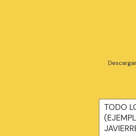
Descarga
TODO L
(EJEMPL
JAVIERR