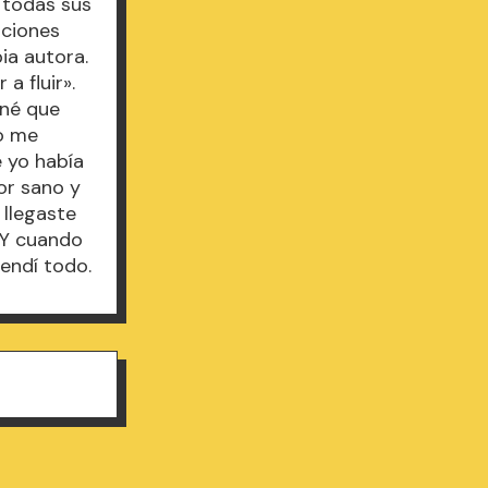
n todas sus
aciones
ia autora.
a fluir».
iné que
do me
e yo había
or sano y
 llegaste
 Y cuando
rendí todo.