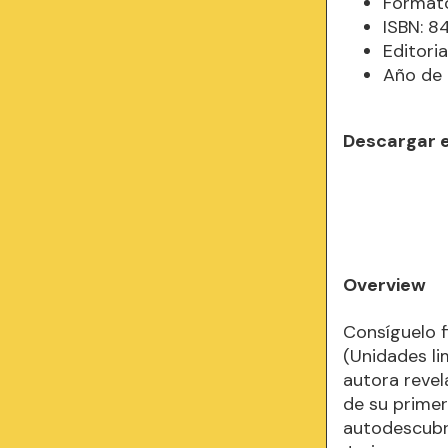
Formato
ISBN: 8
Editori
Año de 
Descargar 
Overview
Consíguelo f
(Unidades li
autora revel
de su primer 
autodescubri