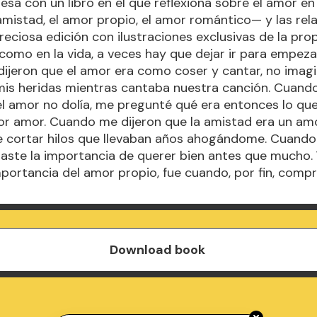
resa con un libro en el que reflexiona sobre el amor e
mistad, el amor propio, el amor romántico— y las rel
reciosa edición con ilustraciones exclusivas de la prop
 como en la vida, a veces hay que dejar ir para empezar 
ijeron que el amor era como coser y cantar, no imag
 mis heridas mientras cantaba nuestra canción. Cuan
el amor no dolía, me pregunté qué era entonces lo qu
or amor. Cuando me dijeron que la amistad era un am
ue cortar hilos que llevaban años ahogándome. Cuando
ñaste la importancia de querer bien antes que mucho.
mportancia del amor propio, fue cuando, por fin, comp
Download book