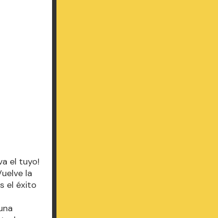
a el tuyo!
Vuelve la
s el éxito
Luna