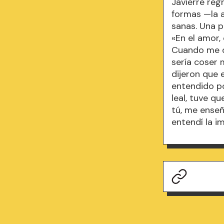
Javierre reg
formas —la a
sanas. Una p
«En el amor,
Cuando me d
sería coser
dijeron que 
entendido p
leal, tuve q
tú, me ense
entendí la i