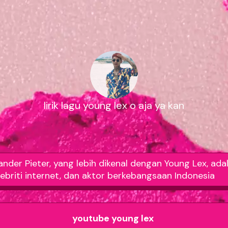
lirik lagu young lex o aja ya kan
nder Pieter, yang lebih dikenal dengan Young Lex, ada
lebriti internet, dan aktor berkebangsaan Indonesia
youtube young lex