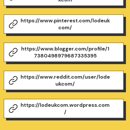
https://www.pinterest.com/lodeuk
com/
https://www.blogger.com/profile/1
7380498979687335395
https://www.reddit.com/user/lode
ukcom/
https://lodeukcom.wordpress.com
/