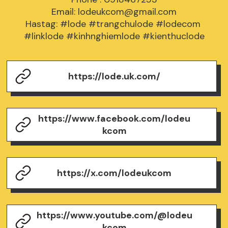
Email: 
lodeukcom@gmail.com
Hastag: #lode #trangchulode #lodecom 
https://lode.uk.com/
https://www.facebook.com/lodeu
kcom
https://x.com/lodeukcom
https://www.youtube.com/@lodeu
kcom