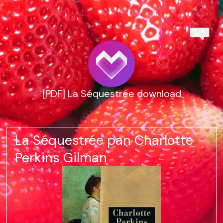
[PDF] La Séquestrée download
La Séquestrée pan Charlotte
Perkins Gilman