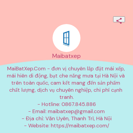
Maibatxep
MaiBatXep.Com - đơn vị chuyên lắp đặt mái xếp, 
mái hiên di động, bạt che nắng mưa tại Hà Nội và 
trên toàn quốc, cam kết mang đến sản phẩm 
chất lượng, dịch vụ chuyên nghiệp, chi phí cạnh 
tranh.

- Hotline: 0867.845.886

- Email: 
maibatxep@gmail.com
- Địa chỉ: Văn Uyên, Thanh Trì, Hà Nội

- Website: https://maibatxep.com/