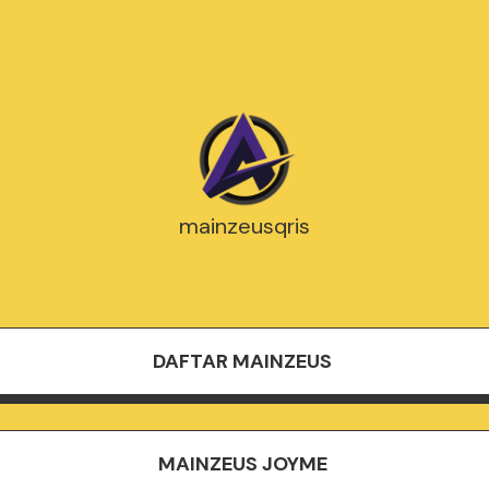
mainzeusqris
DAFTAR MAINZEUS
MAINZEUS JOYME