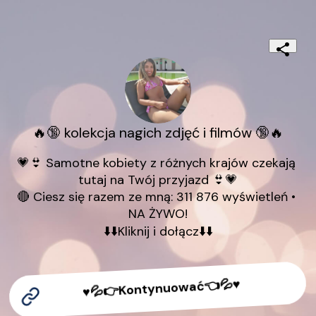
🔥🔞 kolekcja nagich zdjęć i filmów 🔞🔥
💗👙 Samotne kobiety z różnych krajów czekają 
tutaj na Twój przyjazd 👙💗

🔴 Ciesz się razem ze mną: 311 876 wyświetleń • 
NA ŻYWO!

⬇️⬇️Kliknij i dołącz⬇️⬇️
♥️💦👉Kontynuować👈💦♥️