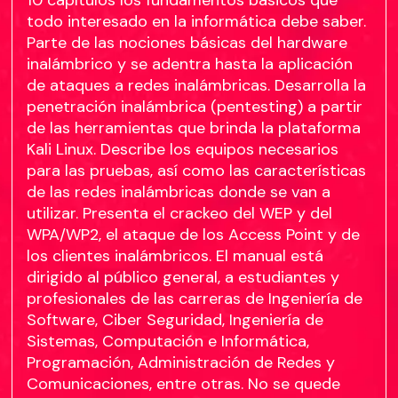
todo interesado en la informática debe saber.
Parte de las nociones básicas del hardware
inalámbrico y se adentra hasta la aplicación
de ataques a redes inalámbricas. Desarrolla la
penetración inalámbrica (pentesting) a partir
de las herramientas que brinda la plataforma
Kali Linux. Describe los equipos necesarios
para las pruebas, así como las características
de las redes inalámbricas donde se van a
utilizar. Presenta el crackeo del WEP y del
WPA/WP2, el ataque de los Access Point y de
los clientes inalámbricos. El manual está
dirigido al público general, a estudiantes y
profesionales de las carreras de Ingeniería de
Software, Ciber Seguridad, Ingeniería de
Sistemas, Computación e Informática,
Programación, Administración de Redes y
Comunicaciones, entre otras. No se quede