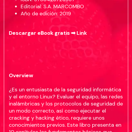
Editorial: S.A. MARCOMBO
Año de edición: 2019
Descargar eBook gratis ➡
Link
Overview
¿Es un entusiasta de la seguridad informática
y el entorno Linux? Evaluar el equipo, las redes
inalámbricas y los protocolos de seguridad de
un modo correcto, así como ejecutar el
cracking y hacking ético, requiere unos
conocimientos previos. Este libro presenta en
10 capítulos los fundamentos básicos que