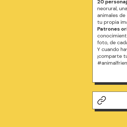
20 persona
neorural, un
animales de 
tu propia im
Patrones or
conocimiento
foto, de cad
Y cuando hay
¡comparte t
#animalfrie