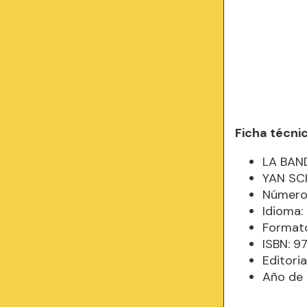
Ficha técni
LA BAN
YAN SC
Número 
Idioma
Formato
ISBN: 
Editori
Año de 