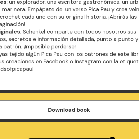
jes
: un explorador, una escritora gastronómica, un urb
a marinera. Empápate del universo Pica Pau y crea vei
crochet cada uno con su original historia. ¡Abrirás las
aginación!
iginales
: Schenkel comparte con todos nosotros sus
s, secretos e información detallada, punto a punto y
a patrón. ¡Imposible perderse!
as tejido algún Pica Pau con los patrones de este lib
us creaciones en Facebook o Instagram con la etique
ndsofpicapau!
Download book