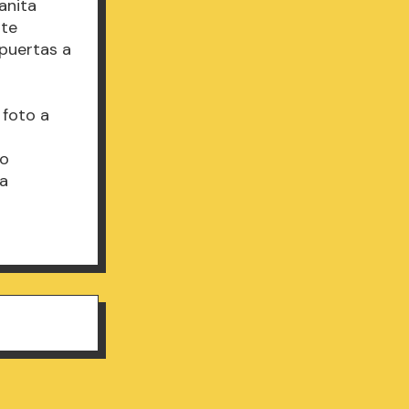
anita
nte
 puertas a
 foto a
ro
ta