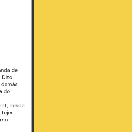
banda de
 Dito
s demás
a de
chet, desde
 tejer
como