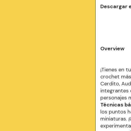
Descargar 
Overview
¡Tienes en t
crochet más
Cerdito, Au
integrantes 
personajes m
Técnicas bá
los puntos h
miniaturas. 
experimenta