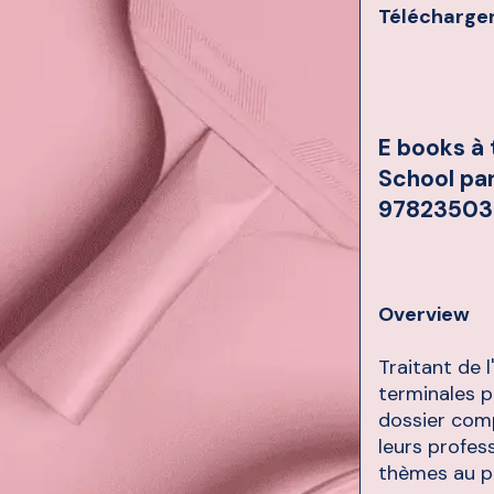
Télécharger
E books à
School pa
97823503
Overview
Traitant de 
terminales p
dossier comp
leurs profes
thèmes au 