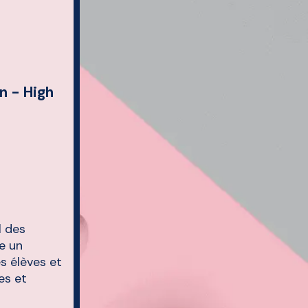
n - High
l des
e un
s élèves et
es et