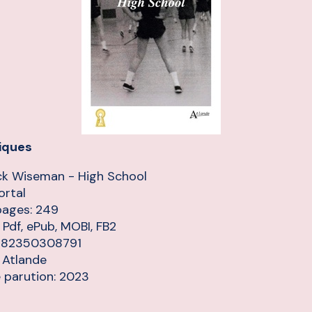
iques
ck Wiseman - High School
ortal
pages: 249
 Pdf, ePub, MOBI, FB2
9782350308791
: Atlande
 parution: 2023