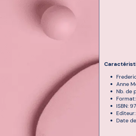
Caractérist
Frederi
Anne M
Nb. de 
Format:
ISBN: 
Editeur
Date de