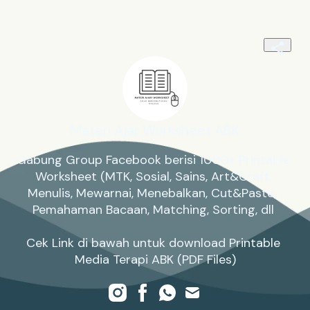
Materi Ajar Worksheet ABK
Gabung Group Facebook berisi 1000+ Printable 
Worksheet (MTK, Sosial, Sains, Art&Craft, 
Menulis, Mewarnai, Menebalkan, Cut&Paste,  
Pemahaman Bacaan, Matching, Sorting, dll 

Cek Link di bawah untuk download Printable 
Media Terapi ABK (PDF Files)