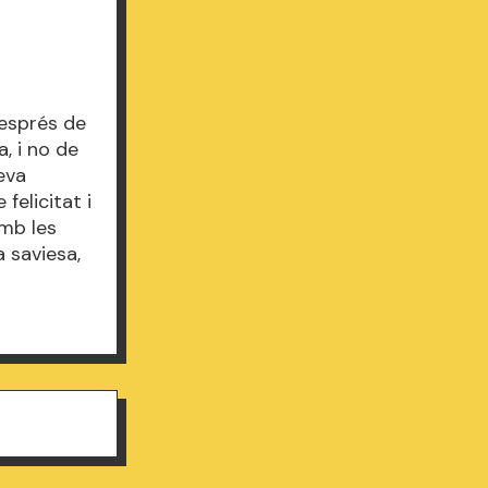
després de
, i no de
seva
felicitat i
amb les
a saviesa,