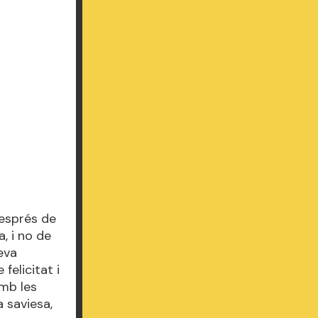
després de
, i no de
seva
felicitat i
amb les
a saviesa,