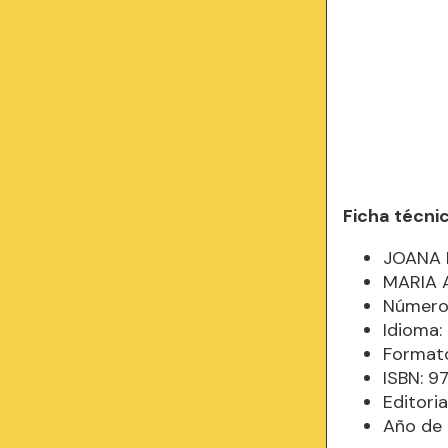
Ficha técni
JOANA 
MARIA 
Número 
Idioma
Formato
ISBN: 
Editori
Año de 