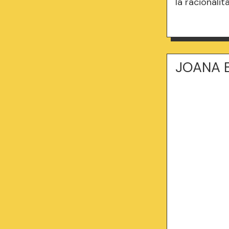
la racionalit
JOANA E