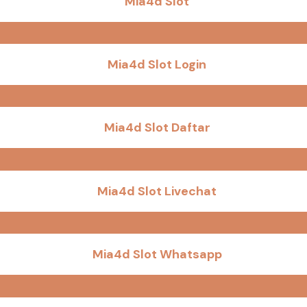
Mia4d Slot
Mia4d Slot Login
Mia4d Slot Daftar
Mia4d Slot Livechat
Mia4d Slot Whatsapp