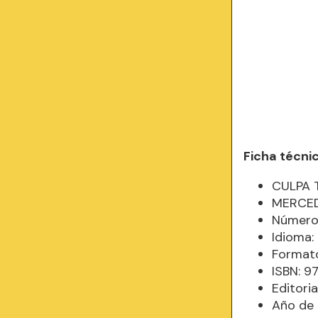
Ficha técni
CULPA 
MERCE
Número
Idioma
Formato
ISBN: 
Editori
Año de 