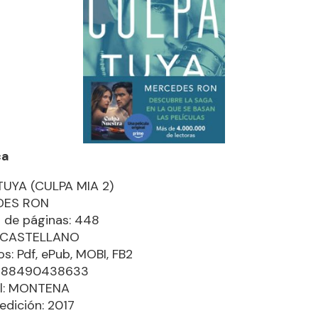
ca
TUYA (CULPA MIA 2)
DES RON
 de páginas: 448
: CASTELLANO
s: Pdf, ePub, MOBI, FB2
9788490438633
al: MONTENA
edición: 2017