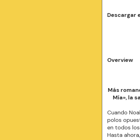
Descargar 
Overview
Más romance
Mía», la 
Cuando Noah 
polos opuest
en todos los
Hasta ahora,