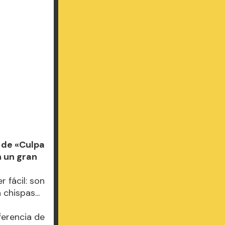
 de «Culpa
n un gran
 fácil: son
chispas...
ferencia de