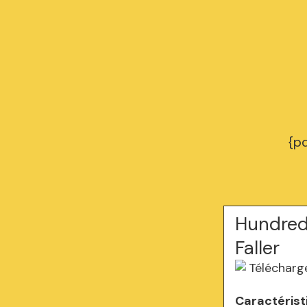
{p
Hundred 
Faller
Caractérist