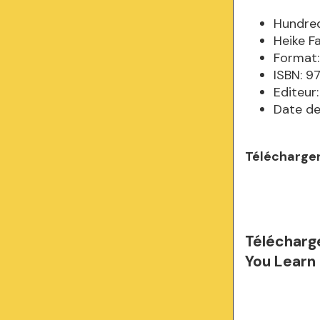
Hundred
Heike Fa
Format:
ISBN: 
Editeur:
Date de
Télécharger
Télécharge
You Learn 