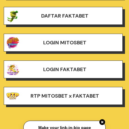
DAFTAR FAKTABET
LOGIN MITOSBET
LOGIN FAKTABET
RTP MITOSBET x FAKTABET
Make your link-in-bio page