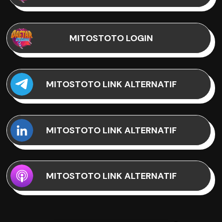
MITOSTOTO LOGIN
MITOSTOTO LINK ALTERNATIF
MITOSTOTO LINK ALTERNATIF
MITOSTOTO LINK ALTERNATIF