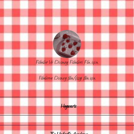
Filmler Ve Disney Filmleri Fln için
Filmlerve Disney film/çizgi film için
Hogwarts