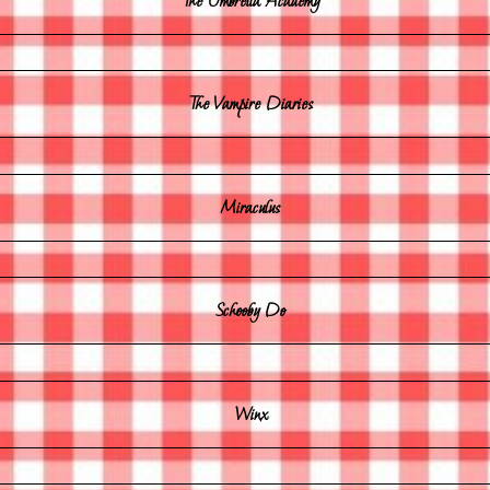
The Umbrella Academy
The Vampire Diaries
Miraculus
Schooby Do
Winx