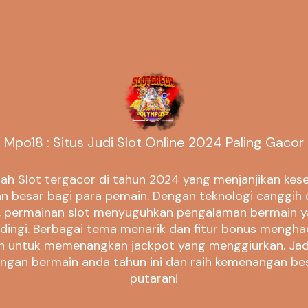
Mpo18 : Situs Judi Slot Online 2024 Paling Gacor
lah Slot tergacor di tahun 2024 yang menjanjikan kese
 besar bagi para pemain. Dengan teknologi canggih d
, permainan slot menyuguhkan pengalaman bermain ya
dingi. Berbagai tema menarik dan fitur bonus menghad
 untuk memenangkan jackpot yang menggiurkan. Jadil
angan bermain anda tahun ini dan raih kemenangan besa
putaran!