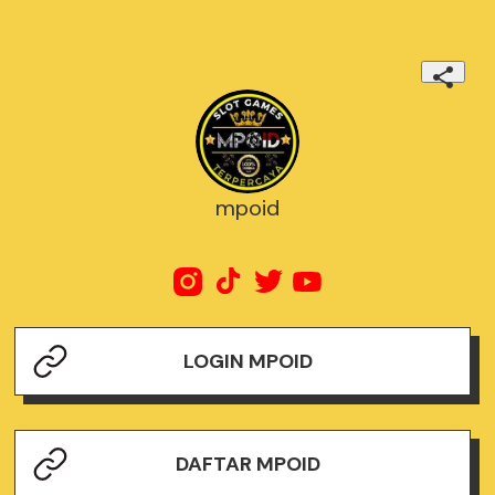
mpoid
LOGIN MPOID
DAFTAR MPOID