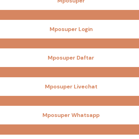
Mposuper
Mposuper Login
Mposuper Daftar
Mposuper Livechat
Mposuper Whatsapp