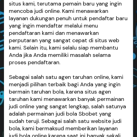
situs kami, terutama pemain baru yang ingin
mencoba judi online. Kami menawarkan
layanan dukungan penuh untuk pendaftar baru
yang ingin mendaftar melalui menu
pendaftaran kami dan menawarkan
perputaran yang sangat cepat di situs web
kami. Selain itu, kami selalu siap membantu
Anda jika Anda memiliki masalah selama
proses pendaftaran.
Sebagai salah satu agen taruhan online, kami
menjadi pilihan terbaik bagi Anda yang ingin
bermain taruhan bola, karena situs agen
taruhan kami menawarkan banyak permainan
judi online yang sangat lengkap, salah satunya
adalah permainan judi bola Sbobet yang
sudah teruji. Sebagai salah satu website judi
bola, kami bermaksud memberikan layanan
judi bola online karena saat ini banyak sekali