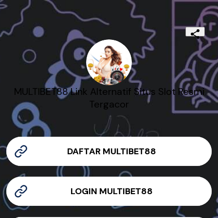
MULTIBET88 Link Alternatif Situs Slot Resmi
Tergacor
DAFTAR MULTIBET88
LOGIN MULTIBET88