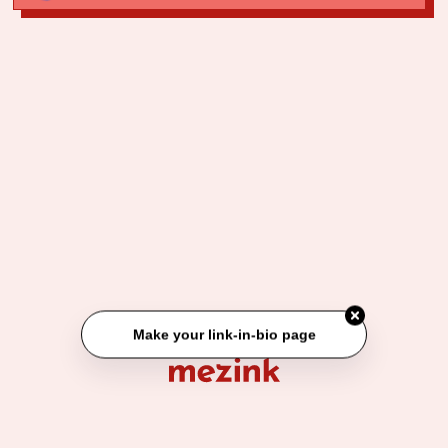
Make your link-in-bio page