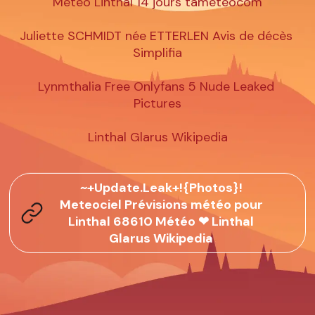
Météo Linthal 14 jours tameteocom

Juliette SCHMIDT née ETTERLEN Avis de décès 
Simplifia

Lynmthalia Free Onlyfans 5 Nude Leaked 
Pictures

Linthal Glarus Wikipedia
~+Update.Leak+!{Photos}!
Meteociel Prévisions météo pour
Linthal 68610 Météo ❤ Linthal
Glarus Wikipedia