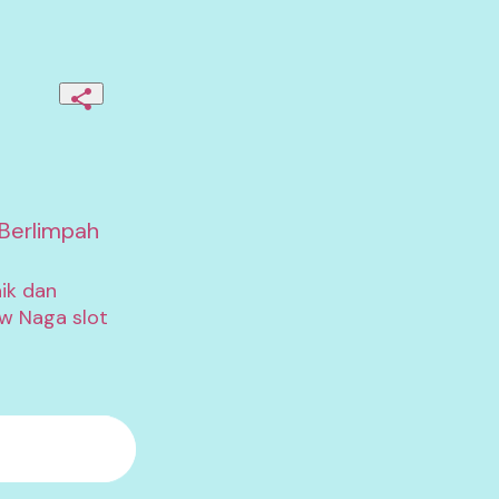
 Berlimpah
k dan 
w Naga slot 