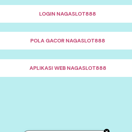
LOGIN NAGASLOT888
POLA GACOR NAGASLOT888
APLIKASI WEB NAGASLOT888