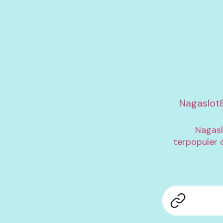
Nagaslot8
Nagasl
terpopuler d