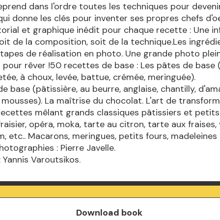
 reprend dans l'ordre toutes les techniques pour deveni
 qui donne les clés pour inventer ses propres chefs d'
orial et graphique inédit pour chaque recette : Une i
soit de la composition, soit de la technique.Les ingrédi
tapes de réalisation en photo. Une grande photo ple
on pour rêver !50 recettes de base : Les pâtes de base (
letée, à choux, levée, battue, crémée, meringuée).
e base (pâtissière, au beurre, anglaise, chantilly, d'a
mousses). La maîtrise du chocolat. L'art de transform
recettes mêlant grands classiques pâtissiers et petits
fraisier, opéra, moka, tarte au citron, tarte aux fraises,
, etc.. Macarons, meringues, petits fours, madeleines
hotographies : Pierre Javelle.
 : Yannis Varoutsikos.
Download book