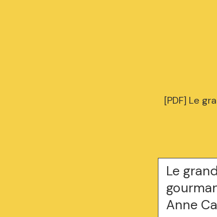
[PDF] Le gr
Le grand
gourman
Anne Ca