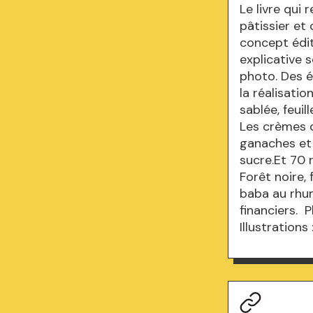
Le livre qui
pâtissier et
concept édit
explicative 
photo. Des é
la réalisati
sablée, feuil
Les crèmes d
ganaches et 
sucre.Et 70 
Forêt noire, 
baba au rhum
financiers. P
Illustrations