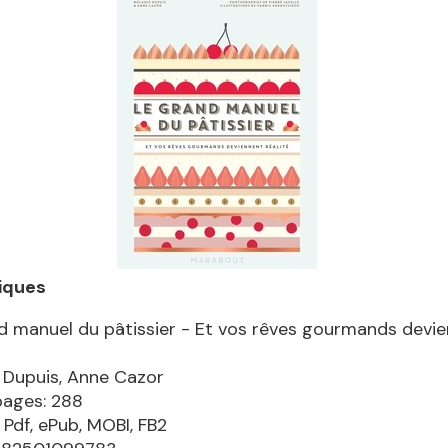
iques
d manuel du pâtissier - Et vos rêves gourmands devi
 Dupuis, Anne Cazor
pages: 288
 Pdf, ePub, MOBI, FB2