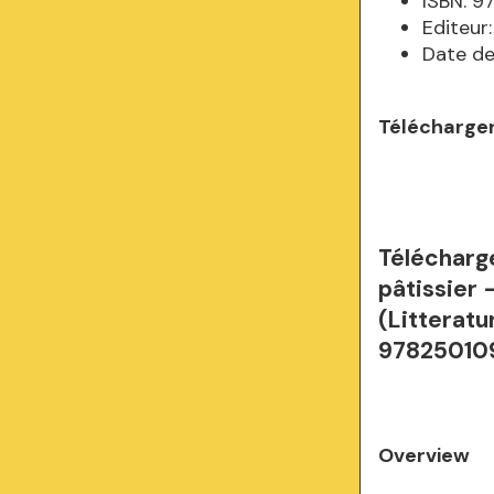
ISBN: 
Editeur
Date de
Télécharger
Télécharg
pâtissier 
(Litteratu
97825010
Overview