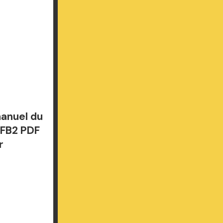
manuel du
 FB2 PDF
r