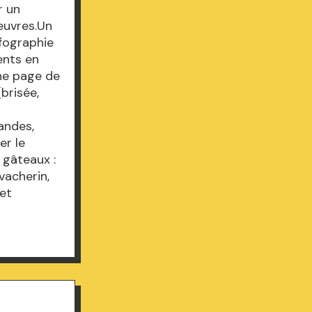
r un
oeuvres.Un
nfographie
ents en
ine page de
brisée,
mandes,
er le
 gâteaux :
 vacherin,
 et