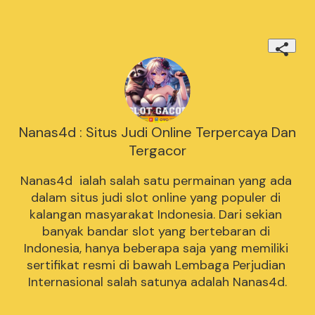
Nanas4d : Situs Judi Online Terpercaya Dan
Tergacor
Nanas4d  ialah salah satu permainan yang ada 
dalam situs judi slot online yang populer di 
kalangan masyarakat Indonesia. Dari sekian 
banyak bandar slot yang bertebaran di 
Indonesia, hanya beberapa saja yang memiliki 
sertifikat resmi di bawah Lembaga Perjudian 
Internasional salah satunya adalah Nanas4d.