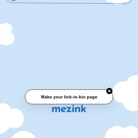
Make your link-in-bio page