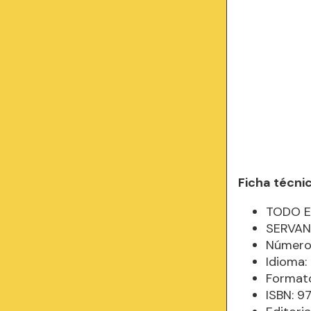
Ficha técni
TODO E
SERVA
Número
Idioma
Formato
ISBN: 