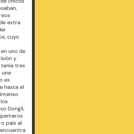
 de chicos
osaban,
reos
de extra
der
os, cuyo
e en uno de
isión y
 tenía tres
s una
o es
a hasta el
 intenso
 los
so Dongil,
Tupamaros
ro país al
n encuentra