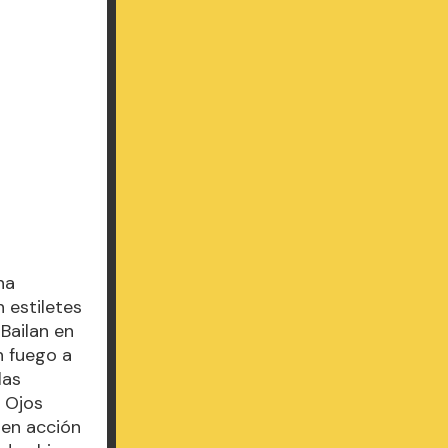
na
n estiletes
 Bailan en
n fuego a
las
s Ojos
 en acción