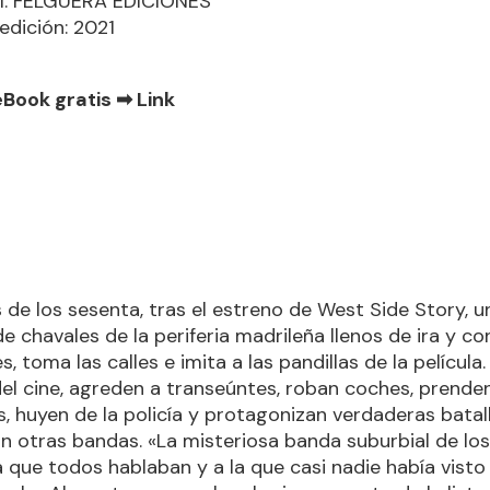
al: FELGUERA EDICIONES
edición: 2021
eBook gratis ➡
Link
de los sesenta, tras el estreno de West Side Story, u
e chavales de la periferia madrileña llenos de ira y co
s, toma las calles e imita a las pandillas de la película.
 del cine, agreden a transeúntes, roban coches, prende
, huyen de la policía y protagonizan verdaderas batal
 otras bandas. «La misteriosa banda suburbial de lo
a que todos hablaban y a la que casi nadie había visto