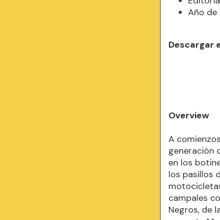
Editori
Año de 
Descargar 
Overview
A comienzos 
generación d
en los botine
los pasillos
motocicletas
campales con
Negros, de l