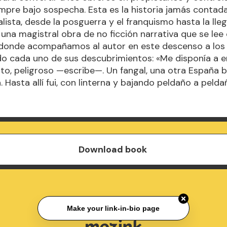
mpre bajo sospecha. Esta es la historia jamás contada
lista, desde la posguerra y el franquismo hasta la lle
una magistral obra de no ficción narrativa que se le
 donde acompañamos al autor en este descenso a los i
o cada uno de sus descubrimientos: «Me disponía a e
ito, peligroso —escribe—. Un fangal, una otra España b
 Hasta allí fui, con linterna y bajando peldaño a pelda
Download book
Make your link-in-bio page