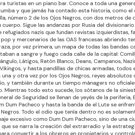
ra turistas en un piano bar. Conoce a toda una gener
 tumba y que jamás ha contado esta historia, como el 
lla, número 2 de los Ojos Negros, con dos metros de c
 cuerpo. Sigue las andanzas por Rusia del divisionario
e refugiados nazis que fundan revistas izquierdistas, f
 pop y mercenarios de las OAS francesas abriendo t
raza, por vez primera, un mapa de todas las bandas ca
taban a sangre y fuego cada calle de la capital: Comil
riángulo, Látigos, Ratón Blanco, Deans, Campanos, Nazi
Vikingos, y hasta pandillas de chicas armadas, todos e
na y otra vez por los Ojos Negros, reyes absolutos 
bio, y también durante un tiempo mánagers no oficiale
. Mientras todo esto sucede, los sótanos de la sinies
eral de Seguridad se llenan de yeyés de la periferia, Bi
m Dum Pacheco y hasta la banda de el Lute se enfrent
 Negros. Todo el odio que tenía dentro no es solament
naje excesivo como Dum Dum Pacheco, sino de una c
 que se narra la creación del extrarradio y la estrateg
ara convertir a los obreros en propietarios y control