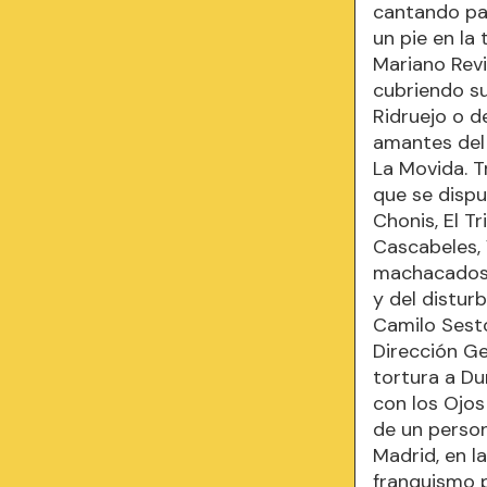
cantando pa
un pie en la
Mariano Revi
cubriendo su
Ridruejo o d
amantes del
La Movida. T
que se dispu
Chonis, El T
Cascabeles, 
machacados u
y del distur
Camilo Sesto
Dirección Gen
tortura a Du
con los Ojos
de un perso
Madrid, en la
franquismo p