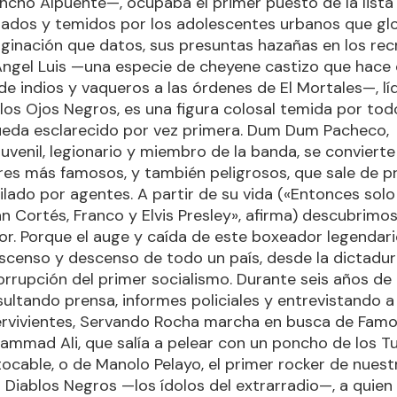
cho Alpuente—, ocupaba el primer puesto de la lista
rados y temidos por los adolescentes urbanos que gl
ginación que datos, sus presuntas hazañas en los rec
Ángel Luis —una especie de cheyene castizo que hace 
 de indios y vaqueros a las órdenes de El Mortales—, lí
los Ojos Negros, es una figura colosal temida por tod
ueda esclarecido por vez primera. Dum Dum Pacheco,
juvenil, legionario y miembro de la banda, se conviert
es más famosos, y también peligrosos, que sale de pr
lado por agentes. A partir de su vida («Entonces solo
án Cortés, Franco y Elvis Presley», afirma) descubrimo
or. Porque el auge y caída de este boxeador legendari
scenso y descenso de todo un país, desde la dictadur
 corrupción del primer socialismo. Durante seis años de
sultando prensa, informes policiales y entrevistando a
ervivientes, Servando Rocha marcha en busca de Famo
ammad Ali, que salía a pelear con un poncho de los 
ntocable, o de Manolo Pelayo, el primer rocker de nuest
s Diablos Negros —los ídolos del extrarradio—, a quie