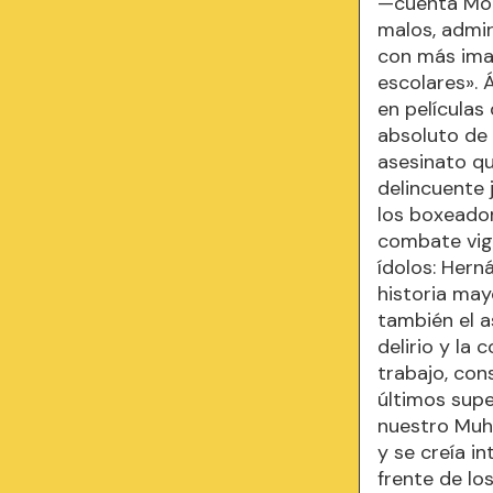
—cuenta Mon
malos, admi
con más ima
escolares». 
en películas
absoluto de 
asesinato q
delincuente 
los boxeador
combate vigi
ídolos: Hern
historia may
también el a
delirio y la
trabajo, con
últimos sup
nuestro Muh
y se creía i
frente de lo