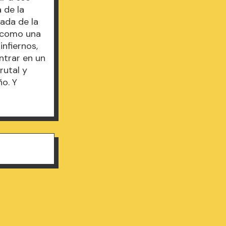
 de la
gada de la
e como una
nfiernos,
ntrar en un
rutal y
ño. Y