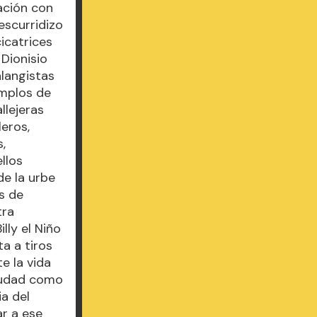
ación con
escurridizo
icatrices
 Dionisio
alangistas
emplos de
llejeras
leros,
s,
llos
de la urbe
s de
tra
lly el Niño
a a tiros
e la vida
iudad como
ia del
ar a ese