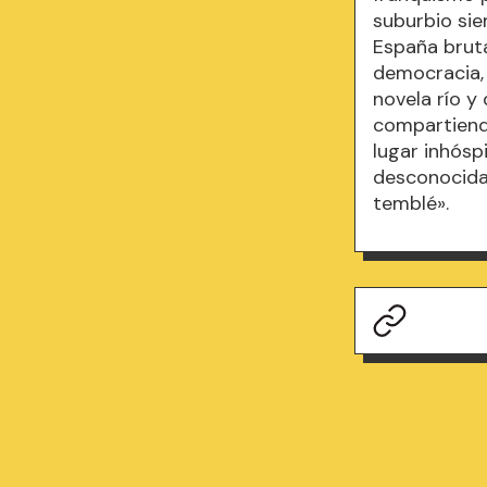
suburbio sie
España bruta
democracia, 
novela río y
compartiend
lugar inhósp
desconocida.
temblé».