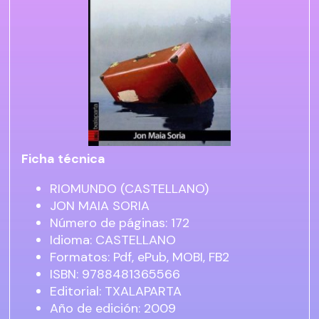
Ficha técnica
RIOMUNDO (CASTELLANO)
JON MAIA SORIA
Número de páginas: 172
Idioma: CASTELLANO
Formatos: Pdf, ePub, MOBI, FB2
ISBN: 9788481365566
Editorial: TXALAPARTA
Año de edición: 2009