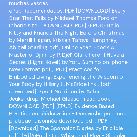
muchas vascas.
ePub Recomendados: PDF [DOWNLOAD] Every
Star That Falls by Michael Thomas Ford on
Iphone
site
, DOWNLOAD [PDF] {EPUB} Hello
Kitty and Friends The Night Before Christmas
by Merrill Hagan, Kristen Tafoya Humphrey,
Abigail Starling
pdf
, Online Read Ebook A
Master of Djinn by P. Djèlí Clark
here
, I Have a
Secret (Light Novel) by Yoru Sumino on Iphone
New Format
pdf
, [PDF] Practices for
Embodied Living: Experiencing the Wisdom of
Your Body by Hillary L. McBride
link
, {pdf
download} Sport Nutrition by Asker
Jeukendrup, Michael Gleeson
read book
,
DOWNLOAD [PDF] {EPUB} Evidence Based
Practice en rééducation - Démarche pour une
pratique raisonnée
download pdf
, PDF
[Download] The Spamalot Diaries by Eric Idle
pdf
, [Pdf/ePub] One Whispered Plea - Singular