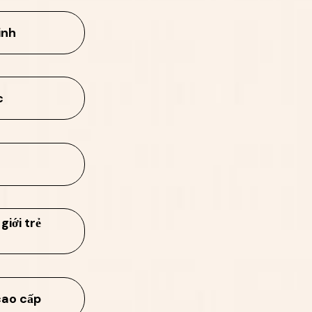
inh
c
iới trẻ
cao cấp