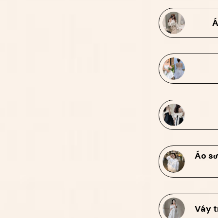
Á
Áo sơ
Váy t