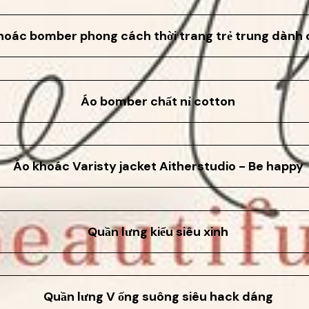
hoác bomber phong cách thời trang trẻ trung dành 
Áo bomber chất nỉ cotton
Áo khoác Varisty jacket Aitherstudio - Be happy
Quần lưng kiểu siêu xinh
Quần lưng V ống suông siêu hack dáng