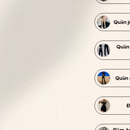
Quần j
Quần 
Quần 
Đ
Đầm ôm