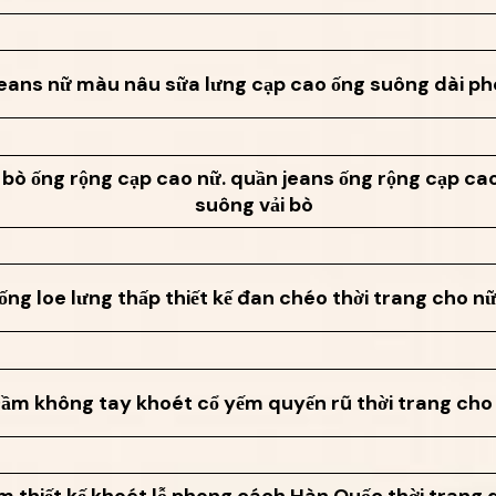
eans nữ màu nâu sữa lưng cạp cao ống suông dài p
bò ống rộng cạp cao nữ. quần jeans ống rộng cạp ca
suông vải bò
ống loe lưng thấp thiết kế đan chéo thời trang cho n
ầm không tay khoét cổ yếm quyến rũ thời trang cho
 thiết kế khoét lỗ phong cách Hàn Quốc thời trang 