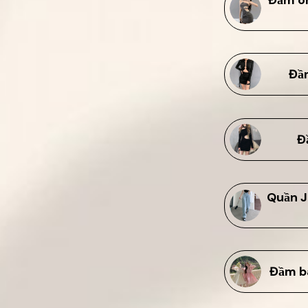
Đầm
Đ
Quần J
Đầm ba