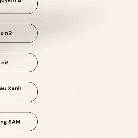
ho nữ
 nữ
Màu Xanh
zang SAM