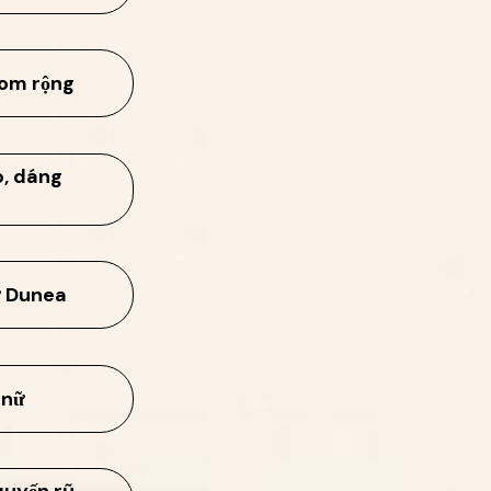
hom rộng
o, dáng
ữ Dunea
 nữ
quyến rũ