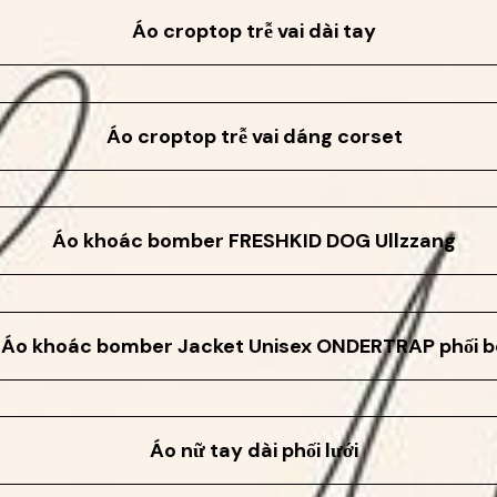
Áo croptop trễ vai dài tay
Áo croptop trễ vai dáng corset
Áo khoác bomber FRESHKID DOG Ullzzang
Áo khoác bomber Jacket Unisex ONDERTRAP phối b
Áo nữ tay dài phối lưới